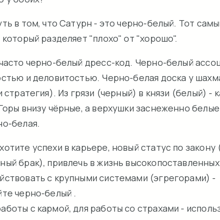
ть в том, что Сатурн - это черно-белый. Тот самы
 который разделяет "плохо" от "хорошо".
 часто черно-белый дресс-код. Черно-белый ассо
остью и деловитостью. Черно-белая доска у шахм
и стратегия). Из грязи (черный) в князи (белый) - к
Горы внизу чёрные, а верхушки заснеженно белые
но-белая.
 хотите успехи в карьере, новый статус по закону
ный брак), привлечь в жизнь высокопоставленных
йствовать с крупными системами (эгрегорами) -
йте черно-белый .
работы с кармой, для работы со страхами - исполь