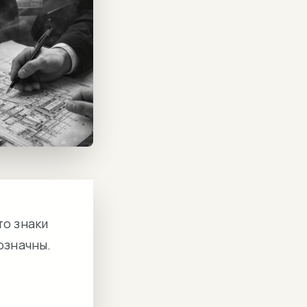
то знаки
означны.