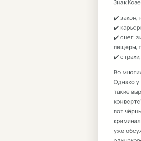
Знак Козе
✔️ закон,
✔️ карьер
✔️ снег, 
пещеры, 
✔️ страхи
Во многих
Однако у 
такие выр
конверте"
вот чёрны
криминал 
уже обсу
одинаков