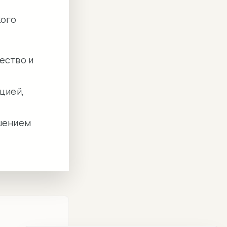
кого
ество и
ицией,
ушением