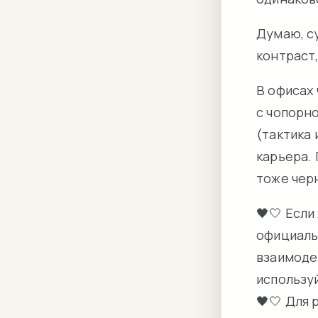
Думаю, су
контраст,
В офисах
с чопорн
(тактика 
карьера. 
тоже чер
🖤🤍 Если
официаль
взаимоде
использу
🖤🤍 Для 