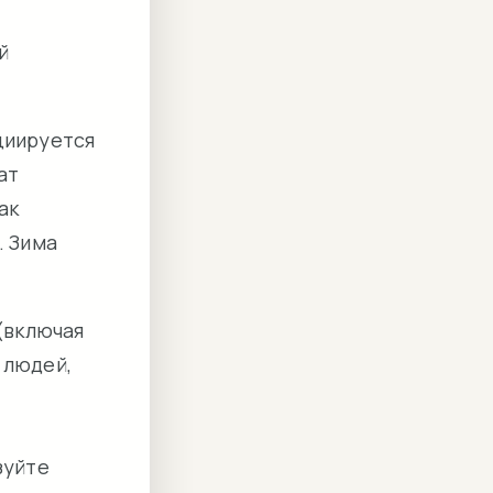
й
циируется
ат
ак
. Зима
 (включая
 людей,
зуйте