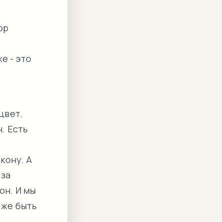
ор
е - это
цвет.
н. Есть
кону. А
 за
он. И мы
 же быть