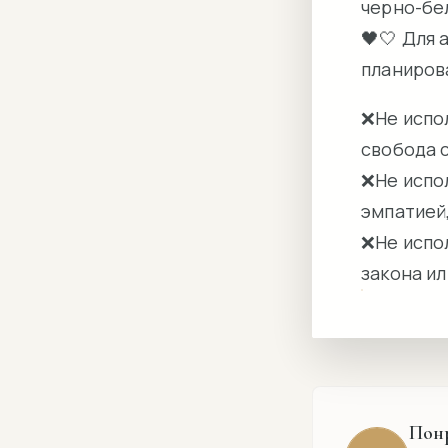
черно-бе
🖤🤍 Для 
планиров
❌️Не испо
свобода 
❌️Не испо
эмпатией
❌️Не испо
закона и
Пон