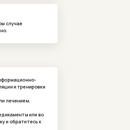
ом случае
но.
информационно-
ляции и тренировки
ли лечением.
медикаменты или во
ку и обратитесь к