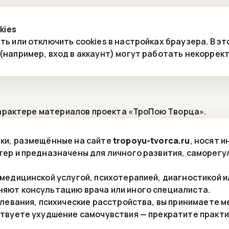
kies
ь или отключить cookies в настройках браузера. В эт
(например, вход в аккаунт) могут работать некоррект
арактере материалов проекта «ТроПою Творца».
ки, размещённые на сайте
tropoyu-tvorca.ru
, носят 
тер и предназначены для личного развития, саморегу
 медицинской услугой, психотерапией, диагностикой и
яют консультацию врача или иного специалиста.
болевания, психические расстройства, вы принимаете 
ствуете ухудшение самочувствия — прекратите практи