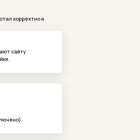
ботал корректно и
гают сайту
йки.
лючено).