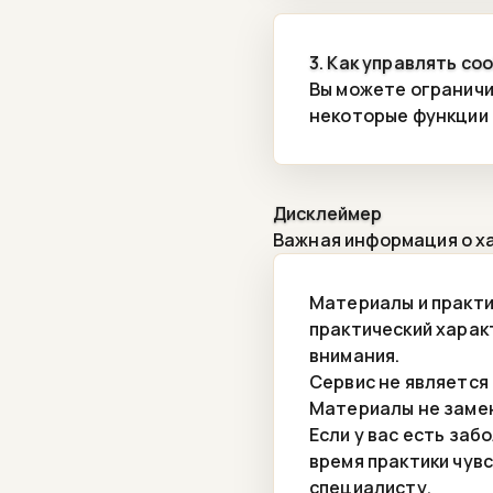
3. Как управлять coo
Вы можете ограничит
некоторые функции 
Дисклеймер
Важная информация о х
Материалы и практи
практический харак
внимания.
Сервис не является
Материалы не замен
Если у вас есть за
время практики чув
специалисту.