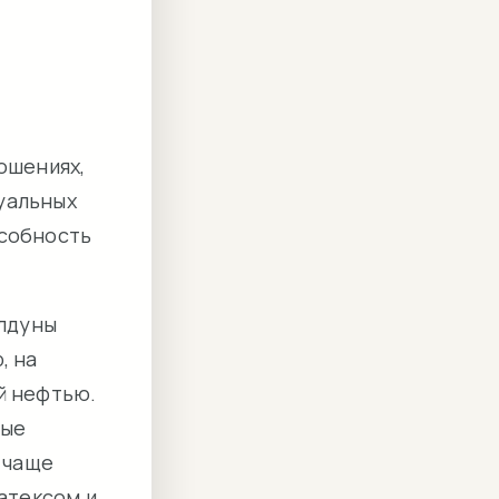
ошениях,
суальных
особность
олдуны
, на
й нефтью.
ные
а чаще
латексом и