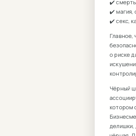
✔️ смерт
✔️ магия,
✔️ секс, 
Главное,
безопасн
о риске д
искушени
контроли
Чёрный цв
ассоциир
котором 
Бизнесме
делишки, 
чёрная. Д