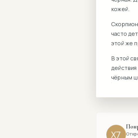
кожей.
Скорпион
часто де
этой же п
В этой св
действия 
чёрным ц
Пон
Откр