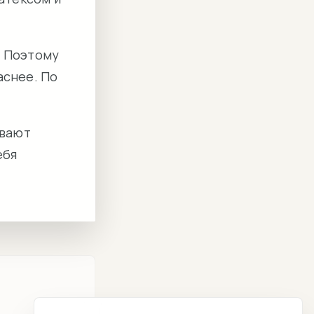
. Поэтому
аснее. По
евают
ебя