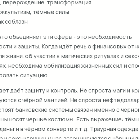
ь, перерождение, трансформация
 оккультизм, тёмные силы
как соблазн
 что объединяет эти сферы - это необходимость
ости и защиты. Когда идёт речь о финансовых отн
ля жизни, об участии в магических ритуалах и сек
ях, необходима мобилизация жизненных сил и сп
ровать ситуацию.
ет даёт защиту и контроль. Не спроста маги и к
уются с чёрной мантией. Не спроста нефтедоллар
стоят банковские системы связан именно с чёрно
ны носят черные костюмы. Есть выражение: тём
деньги в чёрном конверте и т.д. Траурная одежд
а и секс-игрушки у нас ассоциируются с чёрным 