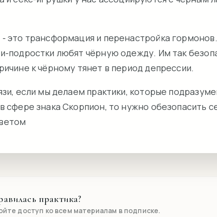
 - это трансформация и перенастройка гормонов
ти-подростки любят чёрную одежду. Им так безоп
ричине к чёрному тянет в период депрессии.
язи, если мы делаем практики, которые подразум
в сфере знака Скорпион, то нужно обезопасить с
ветом
равилась практика?
ойте доступ ко всем материалам в подписке.