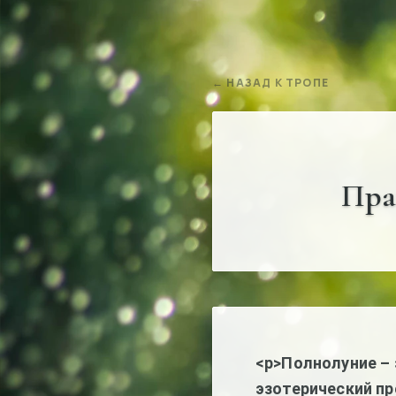
← НАЗАД К ТРОПЕ
Пра
<p>Полнолуние – 
эзотерический пр