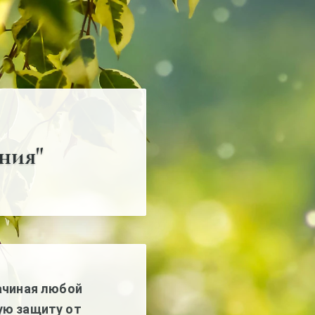
ния"
ачиная любой
ую защиту от